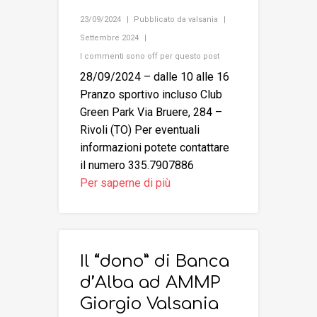
23/09/2024
Pubblicato da
valsania
Settembre 2024
I commenti sono off per questo post
28/09/2024 – dalle 10 alle 16
Pranzo sportivo incluso Club
Green Park Via Bruere, 284 –
Rivoli (TO) Per eventuali
informazioni potete contattare
il numero 335.7907886
Per saperne di più
Il “dono” di Banca
d’Alba ad AMMP
Giorgio Valsania