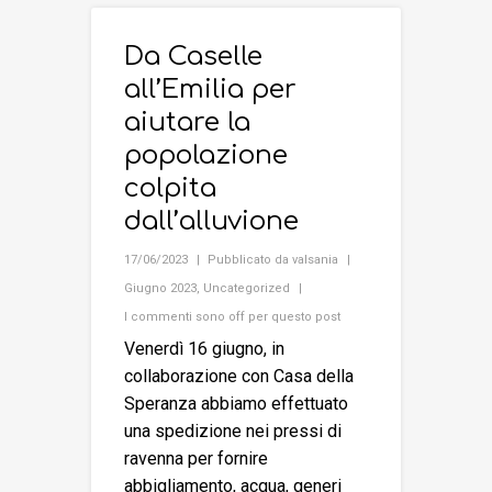
Da Caselle
all’Emilia per
aiutare la
popolazione
colpita
dall’alluvione
17/06/2023
Pubblicato da
valsania
Giugno 2023
,
Uncategorized
I commenti sono off per questo post
Venerdì 16 giugno, in
collaborazione con Casa della
Speranza abbiamo effettuato
una spedizione nei pressi di
ravenna per fornire
abbigliamento, acqua, generi