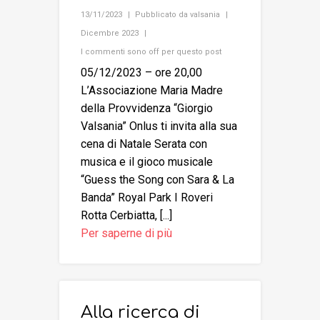
13/11/2023
Pubblicato da
valsania
Dicembre 2023
I commenti sono off per questo post
05/12/2023 – ore 20,00
L’Associazione Maria Madre
della Provvidenza “Giorgio
Valsania” Onlus ti invita alla sua
cena di Natale Serata con
musica e il gioco musicale
“Guess the Song con Sara & La
Banda” Royal Park I Roveri
Rotta Cerbiatta, [...]
Per saperne di più
Alla ricerca di