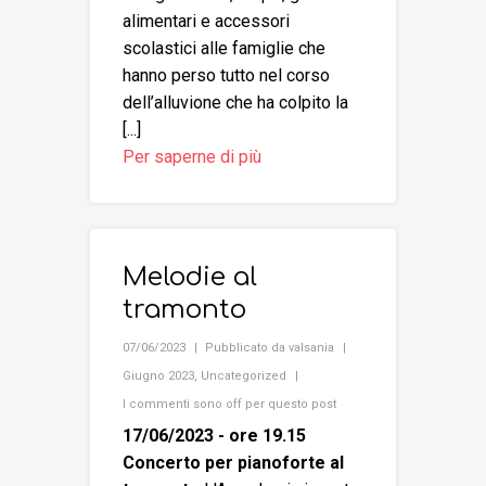
alimentari e accessori
scolastici alle famiglie che
hanno perso tutto nel corso
dell’alluvione che ha colpito la
[...]
Per saperne di più
Melodie al
tramonto
07/06/2023
Pubblicato da
valsania
Giugno 2023
,
Uncategorized
I commenti sono off per questo post
17/06/2023 - ore 19.15
Concerto per pianoforte al