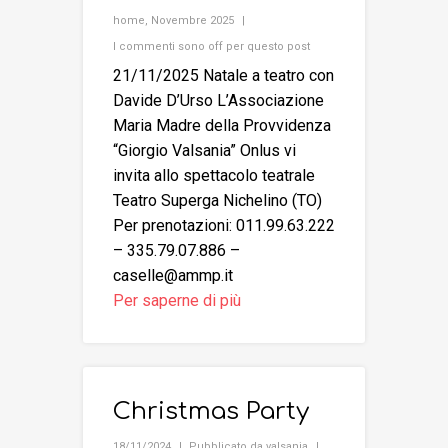
home
,
Novembre 2025
I commenti sono off per questo post
21/11/2025 Natale a teatro con
Davide D’Urso L’Associazione
Maria Madre della Provvidenza
“Giorgio Valsania” Onlus vi
invita allo spettacolo teatrale
Teatro Superga Nichelino (TO)
Per prenotazioni: 011.99.63.222
– 335.79.07.886 –
caselle@ammp.it
Per saperne di più
Christmas Party
18/11/2024
Pubblicato da
valsania