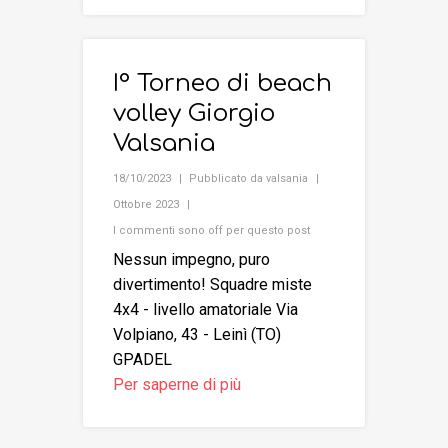
I° Torneo di beach
volley Giorgio
Valsania
18/10/2023
Pubblicato da
valsania
Ottobre 2023
I commenti sono off per questo post
Nessun impegno, puro
divertimento! Squadre miste
4x4 - livello amatoriale Via
Volpiano, 43 - Leinì (TO)
GPADEL
Per saperne di più